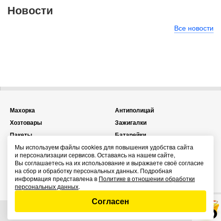
Новости
Все новости
Махорка
Антиполицай
Хозтовары
Зажигалки
Пакеты
Батарейки
Мы используем файлы cookies для повышения удобства сайта
Топливо для зажигалок
Презервативы
и персонализации сервисов. Оставаясь на нашем сайте,
Карты игральные
Спички
Вы соглашаетесь на их использование и выражаете своё согласие
на сбор и обработку персональных данных. Подробная
Сувенирные зажигалки
Энергетические паучи ENERGY
информация представлена в
Политике в отношении обработки
SHOCK
персональных данных
.
Согласен
0