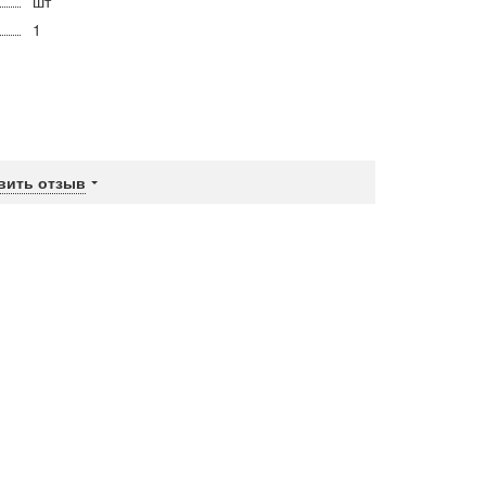
шт
1
вить отзыв