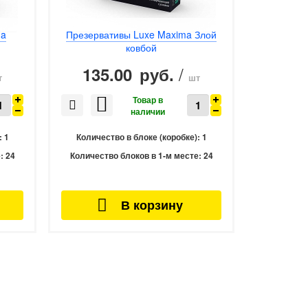
ma
Презервативы Luxe Maxima Злой
Презер
ковбой
/
135.00
135
руб.
т
шт
:
1
Количество в блоке (коробке):
1
Количес
:
24
Количество блоков в 1-м месте:
24
Количеств