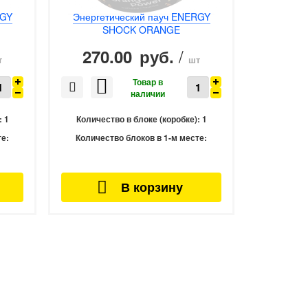
RGY
Энергетический пауч ENERGY
Энерге
SHOCK ORANGE
/
270.00
270
руб.
т
шт
:
1
Количество в блоке (коробке):
1
Количес
те:
Количество блоков в 1-м месте:
Количес